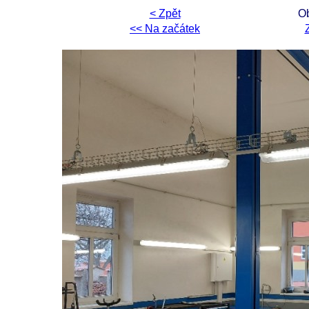
< Zpět
Ob
<< Na začátek