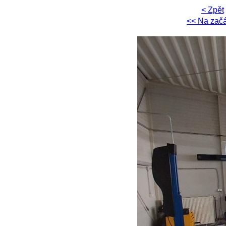
< Zpět
<< Na zač