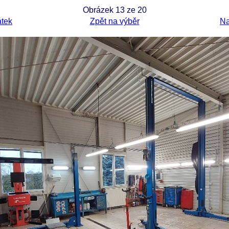
Obrázek 13 ze 20
átek
Zpět na výběr
Na