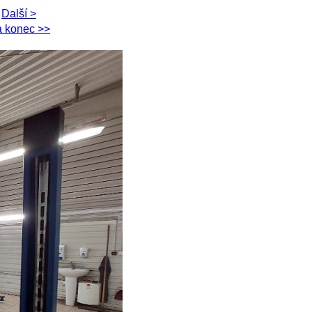
Další >
 konec >>