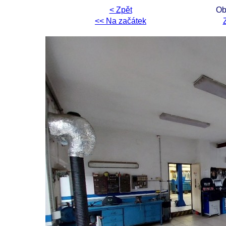
< Zpět
Ob
<< Na začátek